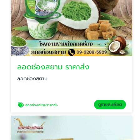
ลอดช่องสยาม ราคาส่ง
ลอดช่องสยาม
ดูรายละเอียด
ลอดช่องสยามราคาส่ง