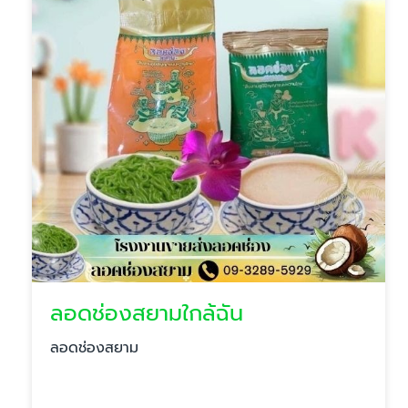
ลอดช่องสยามใกล้ฉัน
ลอดช่องสยาม