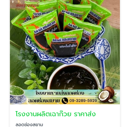
โรงงานผลิตเฉาก๊วย ราคาส่ง
ลอดช่องสยาม